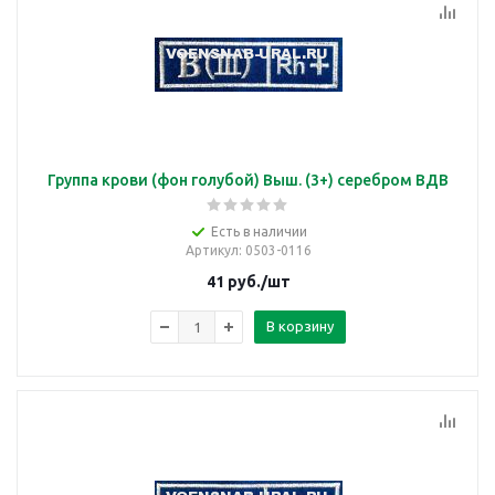
Группа крови (фон голубой) Выш. (3+) серебром ВДВ
Есть в наличии
Артикул
: 0503-0116
41
руб.
/шт
В корзину