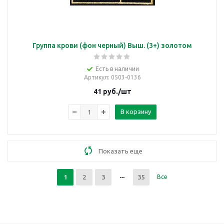
Группа крови (фон черный) Выш. (3+) золотом
Есть в наличии
Артикул
: 0503-0136
41
руб.
/шт
В корзину
Показать еще
1
2
3
35
Все