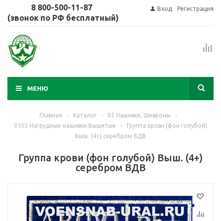
8 800-500-11-87
Вход
Регистрация
(звонок по РФ бесплатный)
МЕНЮ
Главная
-
Каталог
-
05 Нашивки, Шевроны
-
0503 Нагрудные нашивки Вышитые
-
Группа крови (фон голубой)
Выш. (4+) серебром ВДВ
Группа крови (фон голубой) Выш. (4+)
серебром ВДВ