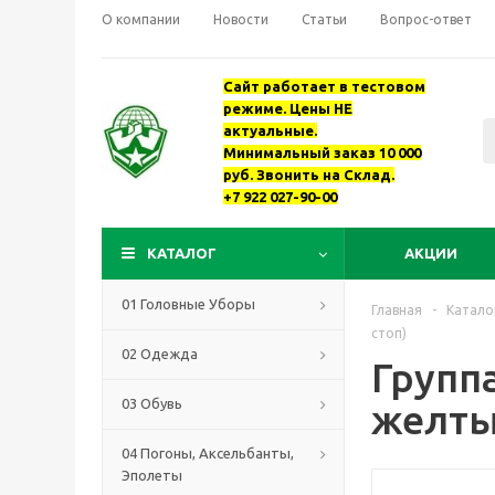
О компании
Новости
Статьи
Вопрос-ответ
Сайт работает в тестовом
режиме. Цены НЕ
актуальные.
Минимальный заказ 10 000
руб. Звонить на Склад.
+7 922 027-90-00
КАТАЛОГ
АКЦИИ
01 Головные Уборы
Главная
-
Катало
стоп)
02 Одежда
Группа
03 Обувь
желтым
04 Погоны, Аксельбанты,
Эполеты