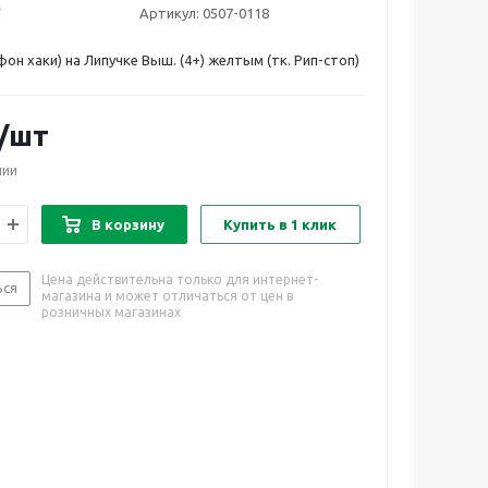
Артикул:
0507-0118
фон хаки) на Липучке Выш. (4+) желтым (тк. Рип-стоп)
/шт
чии
В корзину
Купить в 1 клик
Цена действительна только для интернет-
ься
магазина и может отличаться от цен в
розничных магазинах