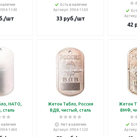
 наличии
Есть в наличии
 0904-1340
Артикул
: 0904-1360
Ест
Артику
б.
/шт
33
руб.
/шт
42
р
ло, НАТО,
Жетон Табло, Россия
Жетон Т
, сталь
ВДВ, чистый, сталь
ВМФ, чи
в наличии
Нет в наличии
Ест
 0904-1460
Артикул
: 0904-1520
Артику