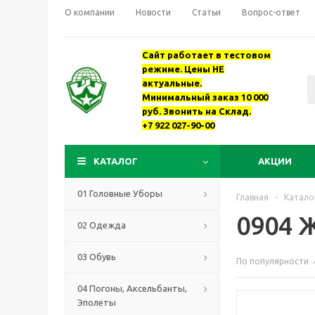
О компании
Новости
Статьи
Вопрос-ответ
Сайт работает в тестовом
режиме. Цены НЕ
актуальные.
Минимальный заказ 10 000
руб. Звонить на Склад.
+7 922 027-90-00
КАТАЛОГ
АКЦИИ
01 Головные Уборы
Главная
-
Катало
0904 
02 Одежда
03 Обувь
По популярности
04 Погоны, Аксельбанты,
Эполеты