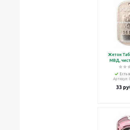
Жетон Таб
МВД, чист
Есть 
Артикул
:
33
ру