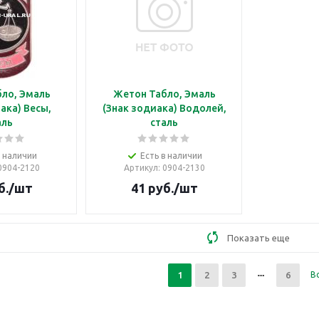
ло, Эмаль
Жетон Табло, Эмаль
ака) Весы,
(Знак зодиака) Водолей,
аль
сталь
в наличии
Есть в наличии
 0904-2120
Артикул
: 0904-2130
б.
/шт
41
руб.
/шт
Показать еще
1
2
3
6
В