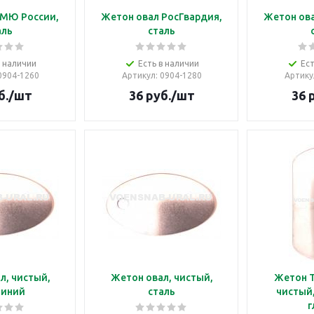
 МЮ России,
Жетон овал РосГвардия,
Жетон ова
аль
сталь
в наличии
Есть в наличии
Ест
 0904-1260
Артикул
: 0904-1280
Артику
б.
/шт
36
руб.
/шт
36
р
л, чистый,
Жетон овал, чистый,
Жетон Т
иний
сталь
чистый
г