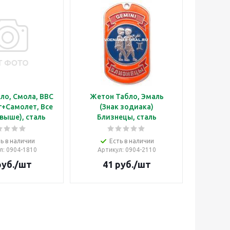
ло, Смола, ВВС
Жетон Табло, Эмаль
г+Самолет, Все
(Знак зодиака)
выше), сталь
Близнецы, сталь
ь в наличии
Есть в наличии
л
: 0904-1810
Артикул
: 0904-2110
уб.
/шт
41
руб.
/шт