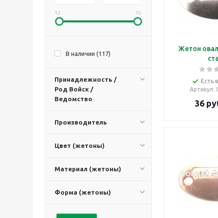
12
75
Жетон овал
В наличии (
117
)
ст
Принадлежность /
Есть 
Род Войск /
Артикул
:
Ведомство
36
ру
Производитель
Цвет (жетоны)
Материал (жетоны)
Форма (жетоны)