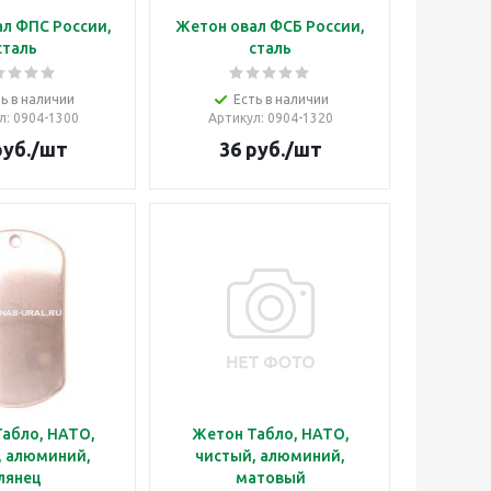
л ФПС России,
Жетон овал ФСБ России,
сталь
сталь
ь в наличии
Есть в наличии
л
: 0904-1300
Артикул
: 0904-1320
уб.
/шт
36
руб.
/шт
абло, НАТО,
Жетон Табло, НАТО,
, алюминий,
чистый, алюминий,
лянец
матовый