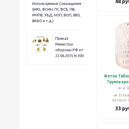
48
ру
Используемые Сокращения
(МЮ, ФСИН, ПС ФСБ, ПВ,
МЧПВ, УБД, НОП, ВОП, ВВЗ,
ВКБО и т.д.)
Приказ
Министра
обороны РФ от
22.06.2015 N 300
Жетон Табло
Группа кро
Есть 
Артикул
:
33
ру