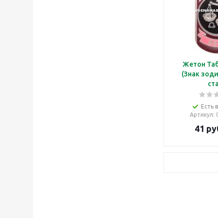
Жетон Таб
(Знак зоди
ст
Есть 
Артикул
:
41
ру