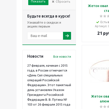
Показать
Сбросить
Жетон овал
ст
Будьте всегда в курсе!
Есть 
Узнавайте о скидках и
акциях первым
Артикул
:
21
ру
Новости
Все новости
27 февраля, начиная с 2015
года, в России отмечается
«День Сил специальных
операций Российской
Федерации». Этот памятный
день установлен Указом
Президента Российской
Жетон ова
Федерации В. В. Путина №
алюм
103 от 26 февраля 2015 года