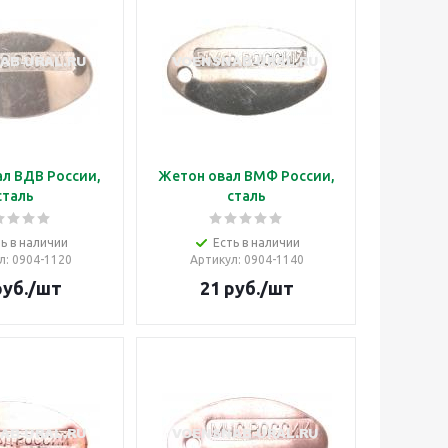
л ВДВ России,
Жетон овал ВМФ России,
сталь
сталь
ь в наличии
Есть в наличии
л
: 0904-1120
Артикул
: 0904-1140
уб.
/шт
21
руб.
/шт