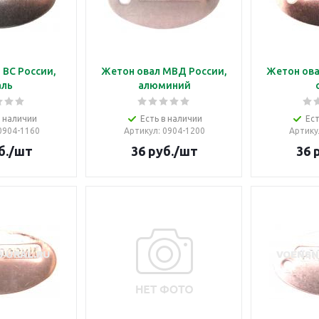
 ВС России,
Жетон овал МВД России,
Жетон ова
аль
алюминий
в наличии
Есть в наличии
Ест
 0904-1160
Артикул
: 0904-1200
Артику
б.
/шт
36
руб.
/шт
36
р