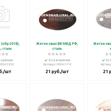
(обр.2018),
Жетон овал ВВ МВД РФ,
Жетон ова
, сталь
сталь
в наличии
Есть в наличии
Ест
 0904-1050
Артикул
: 0904-1110
Артику
б.
/шт
21
руб.
/шт
21
р