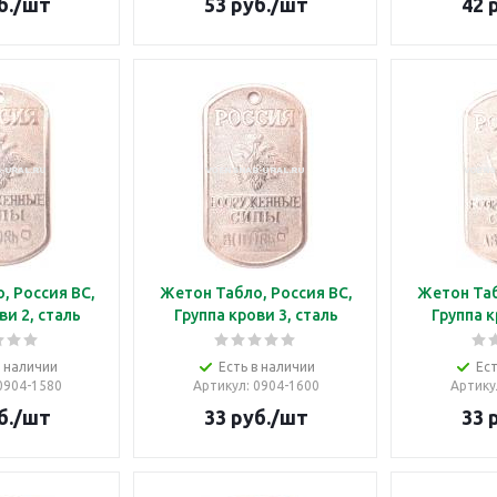
б.
/шт
53
руб.
/шт
42
р
, Россия ВС,
Жетон Табло, Россия ВС,
Жетон Таб
ви 2, сталь
Группа крови 3, сталь
Группа к
в наличии
Есть в наличии
Ест
 0904-1580
Артикул
: 0904-1600
Артику
б.
/шт
33
руб.
/шт
33
р