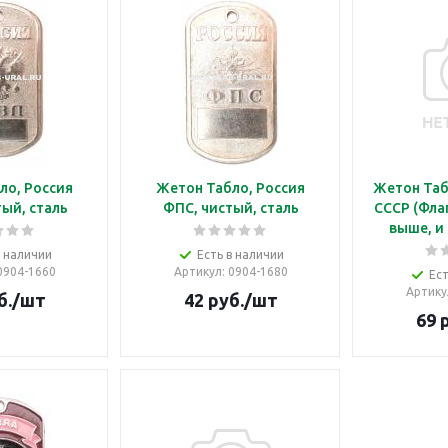
ло, Россия
Жетон Табло, Россия
Жетон Таб
ый, сталь
ФПС, чистый, сталь
СССР (Фла
выше, и 
в наличии
Есть в наличии
 0904-1660
Артикул
: 0904-1680
Ест
Артику
б.
/шт
42
руб.
/шт
69
р