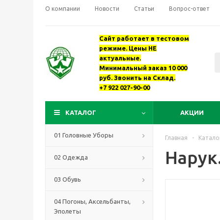
О компании
Новости
Статьи
Вопрос-ответ
Сайт работает в тестовом
режиме. Цены НЕ
актуальные.
Минимальный заказ 10 000
руб. Звонить на Склад.
+7 922 027-90-00
КАТАЛОГ
АКЦИИ
01 Головные Уборы
Главная
-
Катало
Нарук
02 Одежда
03 Обувь
04 Погоны, Аксельбанты,
Эполеты