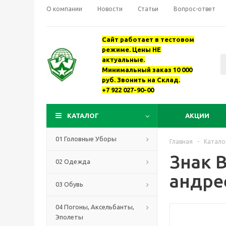
О компании
Новости
Статьи
Вопрос-ответ
Сайт работает в тестовом
режиме. Цены НЕ
актуальные.
Минимальный заказ 10 000
руб. Звонить на Склад.
+7 922 027-90-00
КАТАЛОГ
АКЦИИ
01 Головные Уборы
Главная
-
Катало
Знак В
02 Одежда
андре
03 Обувь
04 Погоны, Аксельбанты,
Эполеты