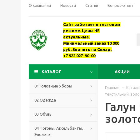
О компании
Новости
Статьи
Вопрос-ответ
Сайт работает в тестовом
режиме. Цены НЕ
актуальные.
Минимальный заказ 10 000
руб. Звонить на Склад.
+7 922 027-90-00
КАТАЛОГ
АКЦИИ
01 Головные Уборы
Главная
-
Катало
текстильный, зол
02 Одежда
Галун
03 Обувь
золот
04 Погоны, Аксельбанты,
Эполеты