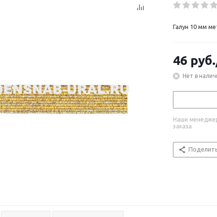
Галун 10 мм м
46
руб.
Нет в налич
Наши менеджер
заказа
Поделит