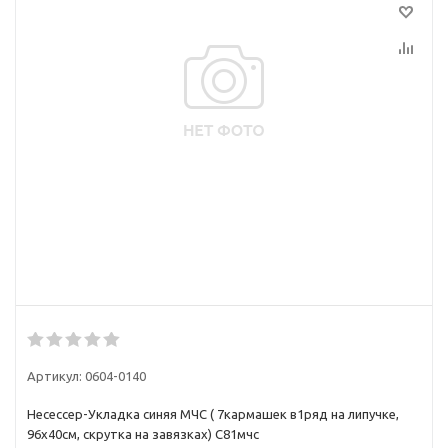
Артикул:
0604-0140
Несессер-Укладка синяя МЧС ( 7кармашек в1ряд на липучке,
96х40см, скрутка на завязках) С81мчс