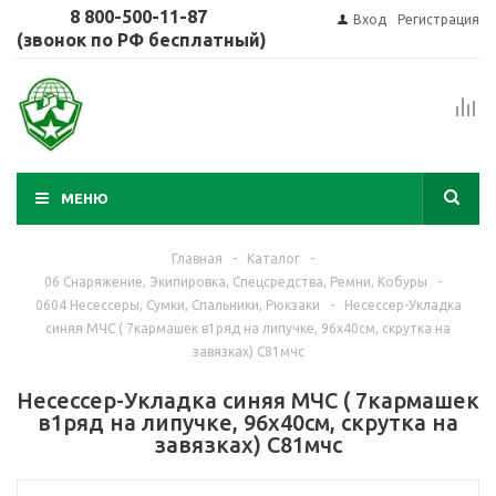
8 800-500-11-87
Вход
Регистрация
(звонок по РФ бесплатный)
МЕНЮ
Главная
-
Каталог
-
06 Снаряжение, Экипировка, Спецсредства, Ремни, Кобуры
-
0604 Несессеры, Сумки, Спальники, Рюкзаки
-
Несессер-Укладка
синяя МЧС ( 7кармашек в1ряд на липучке, 96х40см, скрутка на
завязках) С81мчс
Несессер-Укладка синяя МЧС ( 7кармашек
в1ряд на липучке, 96х40см, скрутка на
завязках) С81мчс