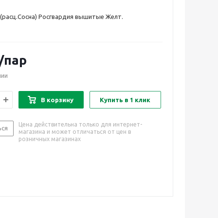
(расц.Сосна) Росгвардия вышитые Желт.
/пар
чии
В корзину
Купить в 1 клик
Цена действительна только для интернет-
ься
магазина и может отличаться от цен в
розничных магазинах