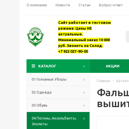
О компании
Новости
Статьи
Вопрос-ответ
Сайт работает в тестовом
режиме. Цены НЕ
актуальные.
Минимальный заказ 10 000
руб. Звонить на Склад.
+7 922 027-90-00
КАТАЛОГ
АКЦИИ
01 Головные Уборы
Главная
-
Катало
Фальш
02 Одежда
вышит
03 Обувь
04 Погоны, Аксельбанты,
Эполеты