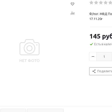
Ф/пог. МВД По
17.11.20г
145
руб
Есть в нали
Поделит