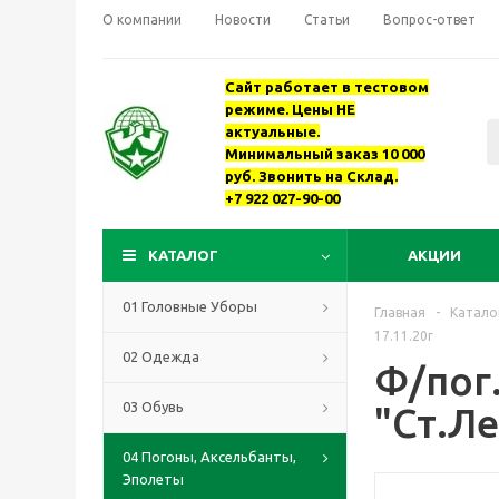
О компании
Новости
Статьи
Вопрос-ответ
Сайт работает в тестовом
режиме. Цены НЕ
актуальные.
Минимальный заказ 10 000
руб. Звонить на Склад.
+7 922 027-90-00
КАТАЛОГ
АКЦИИ
01 Головные Уборы
Главная
-
Катало
17.11.20г
02 Одежда
Ф/пог
03 Обувь
"Ст.Ле
04 Погоны, Аксельбанты,
Эполеты