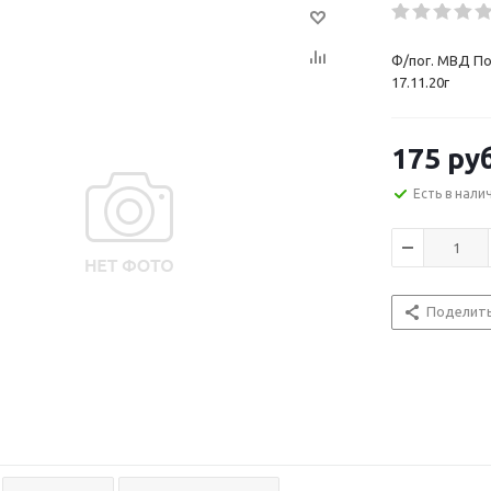
Ф/пог. МВД По
17.11.20г
175
руб
Есть в нали
Поделит