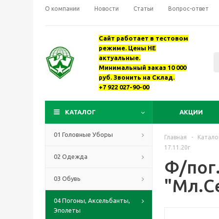
О компании
Новости
Статьи
Вопрос-ответ
Сайт работает в тестовом
режиме. Цены НЕ
актуальные.
Минимальный заказ 10 000
руб. Звонить на Склад.
+7 922 027-90-00
КАТАЛОГ
АКЦИИ
01 Головные Уборы
Главная
-
Катало
17.11.20г
02 Одежда
Ф/пог
03 Обувь
"Мл.Се
04 Погоны, Аксельбанты,
Эполеты