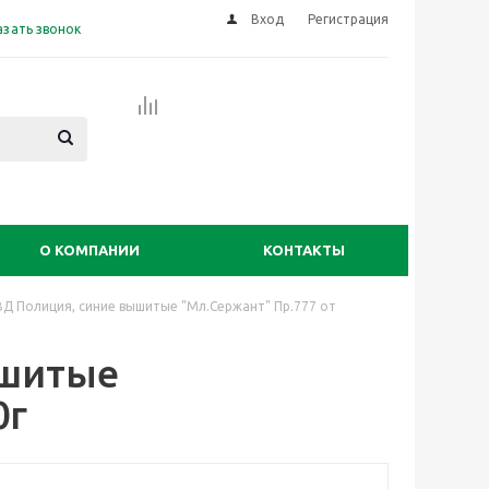
Вход
Регистрация
азать звонок
О КОМПАНИИ
КОНТАКТЫ
ВД Полиция, синие вышитые "Мл.Сержант" Пр.777 от
ышитые
0г