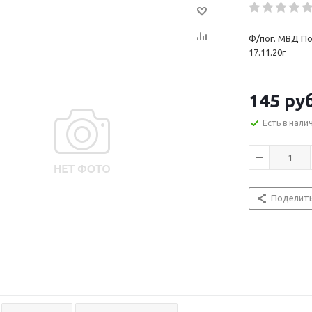
Ф/пог. МВД По
17.11.20г
145
руб
Есть в нали
Поделит