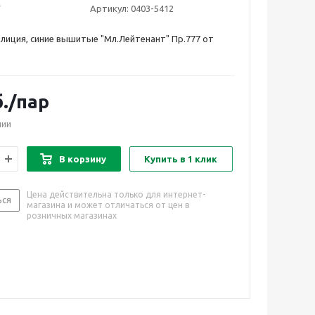
Артикул:
0403-5412
лиция, синие вышитые "Мл.Лейтенант" Пр.777 от
.
/пар
чии
В корзину
Купить в 1 клик
Цена действительна только для интернет-
ься
магазина и может отличаться от цен в
розничных магазинах