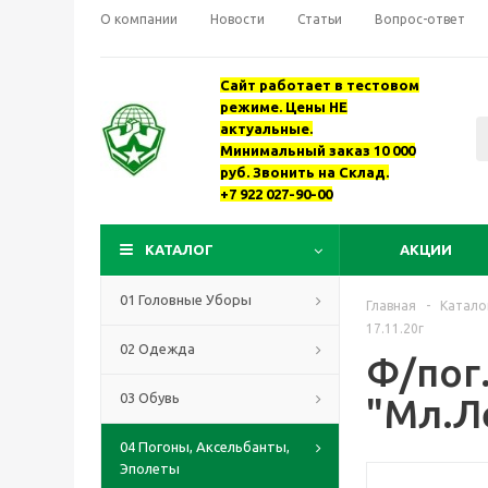
О компании
Новости
Статьи
Вопрос-ответ
Сайт работает в тестовом
режиме. Цены НЕ
актуальные.
Минимальный заказ 10 000
руб. Звонить на Склад.
+7 922 027-90-00
КАТАЛОГ
АКЦИИ
01 Головные Уборы
Главная
-
Катало
17.11.20г
02 Одежда
Ф/пог
03 Обувь
"Мл.Ле
04 Погоны, Аксельбанты,
Эполеты