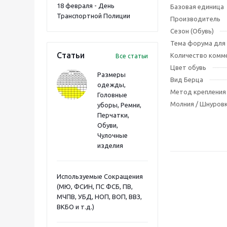
18 февраля - День
Базовая единица
Транспортной Полиции
Производитель
Сезон (Обувь)
Тема форума для
Статьи
Количество комме
Все статьи
Цвет обувь
Размеры
Вид Берца
одежды,
Метод креплени
Головные
Молния / Шнуровк
уборы, Ремни,
Перчатки,
Обуви,
Чулочные
изделия
Используемые Сокращения
(МЮ, ФСИН, ПС ФСБ, ПВ,
МЧПВ, УБД, НОП, ВОП, ВВЗ,
ВКБО и т.д.)