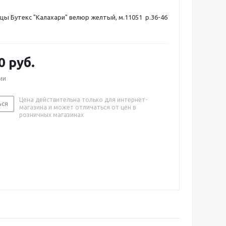
цы Бутекс "Калахари" велюр желтый, м.11051 р.36-46
0 руб.
ии
Цена действительна только для интернет-
ься
магазина и может отличаться от цен в
розничных магазинах