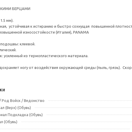
ОКИМИ БЕРЦАМИ
1.5 мм).
ная, устойчивая к истиранию и быстро сохнущая повышенной плотности 
 повышенной износостойкости (Италия), PANAMA
ения подошвы: клеевой.
лический.
к: усиленный из термопластического материала.
едохраняет ногу от воздействия окружающей среды (пыль, грязь). Скор
ки
 Род Войск / Ведомство
л (Верх) (Обувь)
иал Подкладка (Обувь)
л (Обувь)