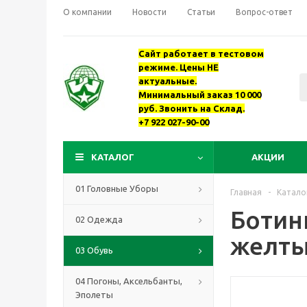
О компании
Новости
Статьи
Вопрос-ответ
Сайт работает в тестовом
режиме. Цены НЕ
актуальные.
Минимальный заказ 10 000
руб. Звонить на Склад.
+7 922 027-90-00
КАТАЛОГ
АКЦИИ
01 Головные Уборы
Главная
-
Катало
Ботин
02 Одежда
желтый
03 Обувь
04 Погоны, Аксельбанты,
Эполеты