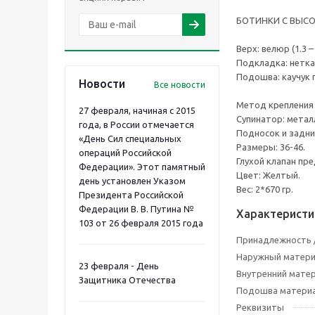
БОТИНКИ С ВЫС
Верх: велюр (1.3 – 
Подкладка: нетка
Подошва: каучук
Новости
Все новости
Метод крепл
27 февраля, начиная с 2015
Супинатор: метал
года, в России отмечается
Подносок и задни
«День Сил специальных
Размеры: 36-46.
операций Российской
Глухой клапан пр
Федерации». Этот памятный
Цвет: Желтый.
день установлен Указом
Вес: 2*670 гр.
Президента Российской
Федерации В. В. Путина №
Характеристи
103 от 26 февраля 2015 года
Принадлежность /
Наружный материа
23 февраля - День
Внутренний матер
Защитника Отечества
Подошва материа
Реквизиты