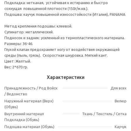
Подкладка: нетканая, устойчивая к истиранию и быстро
сохнущая повышенной плотности (150г/м.кв.).
Подошва: каучук повышенной износостойкости (Италия), PANAMA
Метод крепления подошвы: клеевой.
Супинатор: металлический.
Подносок и задник: усиленный из термопластического материала.
Размеры: 36-46.
Глухой клапан предохраняет ногу от воздействия окружающей
среды (пыль, грязь). Скоростная шнуровка. Мягкий кант.
Цвет: Желтый.
Вес: 2*670 гр.
Характеристики
Принадлежность / Род Войск
Для всех
/ Ведомство
Наружный материал (Верх)
Велюр
(Обувь)
Внутренний материал
Ткань / Текстиль / Сетка
Подкладка (Обувь)
Подошва материал (Обувь)
Каучук