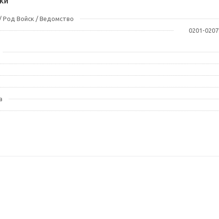
ки
 Род Войск / Ведомство
0201-0207
а