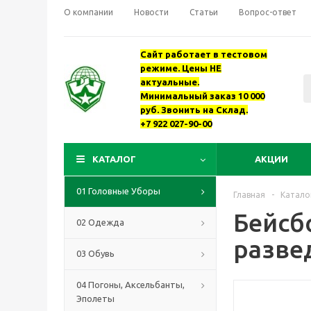
О компании
Новости
Статьи
Вопрос-ответ
Сайт работает в тестовом
режиме. Цены НЕ
актуальные.
Минимальный заказ 10 000
руб. Звонить на Склад.
+7 922 027-90-00
КАТАЛОГ
АКЦИИ
01 Головные Уборы
Главная
-
Катало
Бейсб
02 Одежда
разве
03 Обувь
04 Погоны, Аксельбанты,
Эполеты