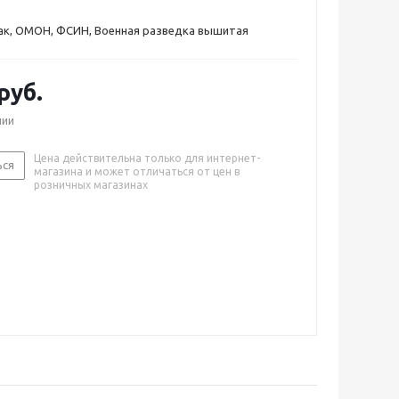
ак, ОМОН, ФСИН, Военная разведка вышитая
руб.
чии
Цена действительна только для интернет-
ься
магазина и может отличаться от цен в
розничных магазинах