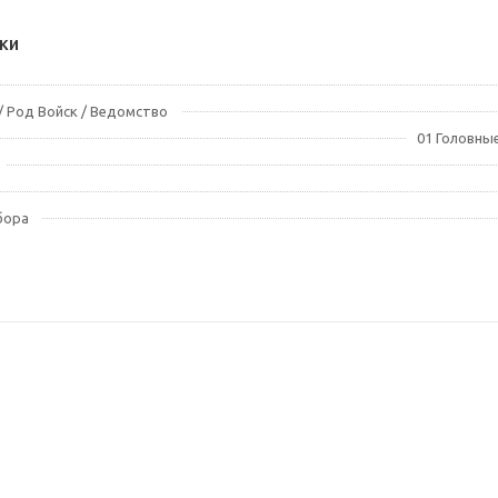
ки
 Род Войск / Ведомство
01 Головные
бора