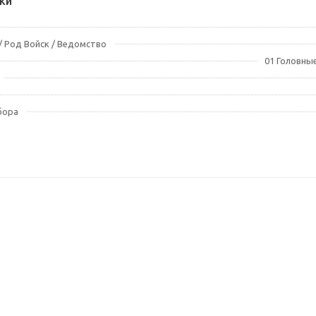
ки
 Род Войск / Ведомство
01 Головные
бора