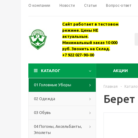
О компании
Новости
Статьи
Вопрос-ответ
Сайт работает в тестовом
режиме. Цены НЕ
актуальные.
Минимальный заказ 10 000
руб. Звонить на Склад.
+7 922 027-90-00
КАТАЛОГ
АКЦИИ
01 Головные Уборы
Главная
-
Катало
Берет
02 Одежда
03 Обувь
04 Погоны, Аксельбанты,
Эполеты