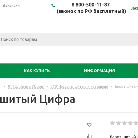
8 800-500-11-87
Вакансии
Зак
(звонок по РФ бесплатный)
КАК КУПИТЬ
ИНФОРМАЦИЯ
г
-
01 Головные Уборы
-
0101 Береты шитые и катанные
-
Берет шиты
 шитый Цифра
Берет шитый